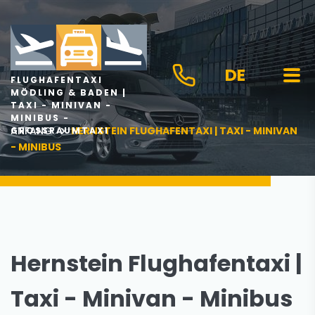
DE
FLUGHAFENTAXI
MÖDLING & BADEN |
TAXI - MINIVAN -
MINIBUS -
ANFANG
HERNSTEIN FLUGHAFENTAXI | TAXI - MINIVAN
GROSSRAUMTAXI
- MINIBUS
Hernstein Flughafentaxi |
Taxi - Minivan - Minibus