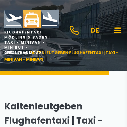
DE
FLUGHAFENTAXI
MÖDLING & BADEN |
TAXI - MINIVAN -
MINIBUS -
ANFANG
KALTENLEUTGEBEN FLUGHAFENTAXI | TAXI -
GROSSRAUMTAXI
MINIVAN - MINIBUS
Kaltenleutgeben
Flughafentaxi | Taxi -