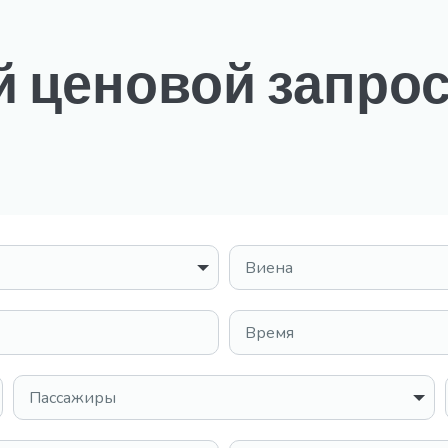
 ценовой запро
Место назначения
Время
Пассажиры