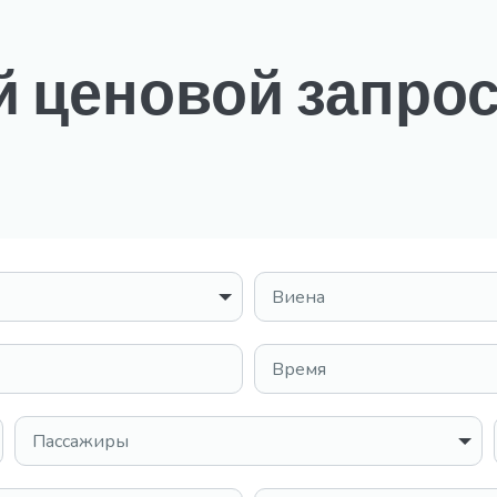
 ценовой запро
Место назначения
Время
Пассажиры