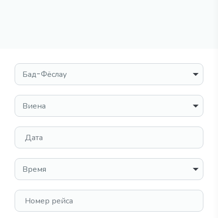
Выбрать место
Место назначения
Дата
Время
Номер рейса