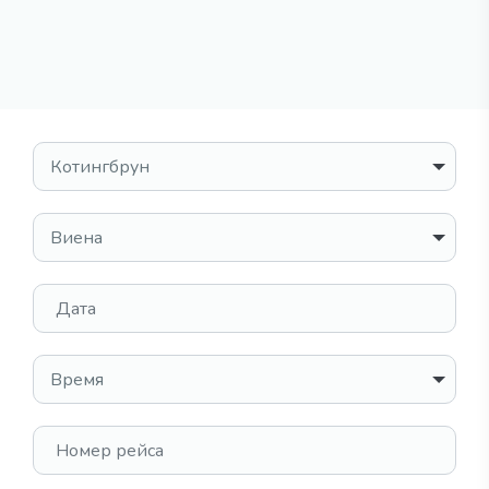
Выбрать место
Место назначения
Дата
Время
Номер рейса