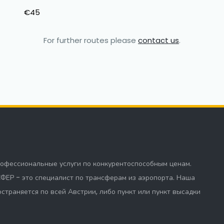
€45
For further routes please
contact us
.
офессиональные услуги по конкурентоспособным ценам.
Р - это специалист по трансферам из аэропорта. Наша
страняется по всей Австрии, либо пункт или пункт высадки
.