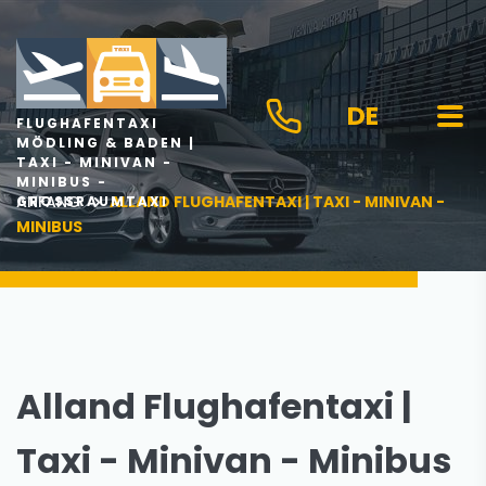
DE
FLUGHAFENTAXI
MÖDLING & BADEN |
TAXI - MINIVAN -
MINIBUS -
ANFANG
ALLAND FLUGHAFENTAXI | TAXI - MINIVAN -
GROSSRAUMTAXI
MINIBUS
Alland Flughafentaxi |
Taxi - Minivan - Minibus