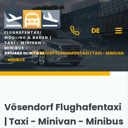
DE
FLUGHAFENTAXI
MÖDLING & BADEN |
TAXI - MINIVAN -
MINIBUS -
ANFANG
VÖSENDORF FLUGHAFENTAXI | TAXI - MINIVAN
GROSSRAUMTAXI
- MINIBUS
Vösendorf Flughafentaxi
| Taxi - Minivan - Minibus