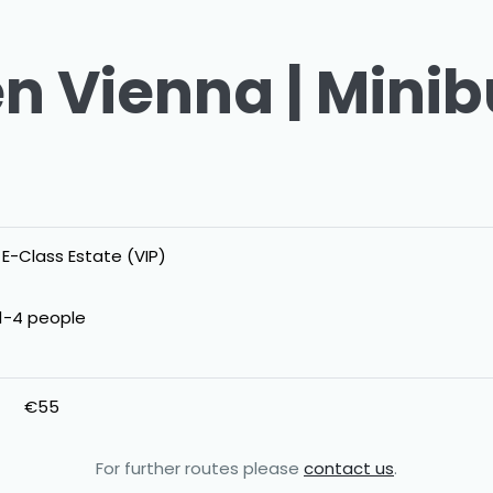
en Vienna | Mini
E-Class Estate (VIP)
1-4 people
€55
For further routes please
contact us
.