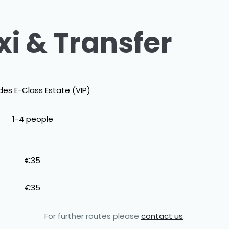
i & Transfer
es E-Class Estate (VIP)
1-4 people
€35
€35
For further routes please
contact us
.